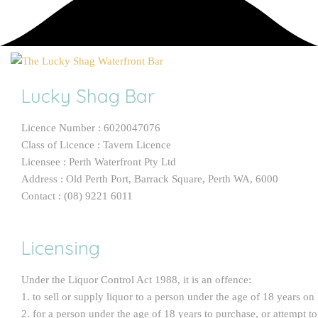
Lucky Shag Bar
Licence Number : 6020047076
Class of Licence : Tavern Licence
Licensee : Perth Waterfront Pty Ltd
Address : Old Perth Port, Barrack Square, Perth WA, 6000
Contact : (08) 9221 6011
Licensing
Under the Liquor Control Act 1988, it is an offence:
1. to sell or supply liquor to a person under the age of 18 years on
2. for a person under the age of 18 years to purchase, or attempt t