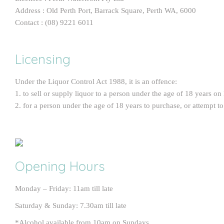
Address : Old Perth Port, Barrack Square, Perth WA, 6000
Contact : (08) 9221 6011
Licensing
Under the Liquor Control Act 1988, it is an offence:
1. to sell or supply liquor to a person under the age of 18 years on
2. for a person under the age of 18 years to purchase, or attempt t
Opening Hours
Monday – Friday: 11am till late
Saturday & Sunday: 7.30am till late
*Alcohol available from 10am on Sundays