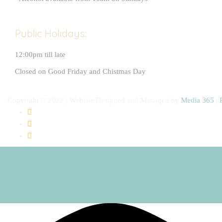
Public Holidays:
12:00pm till late
Closed on Good Friday and Chistmas Day
Copyright © 2022 | Website Designed and Managed by
Media 365
|