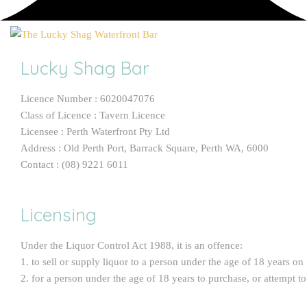
Lucky Shag Bar
Licence Number : 6020047076
Class of Licence : Tavern Licence
Licensee : Perth Waterfront Pty Ltd
Address : Old Perth Port, Barrack Square, Perth WA, 6000
Contact : (08) 9221 6011
Licensing
Under the Liquor Control Act 1988, it is an offence:
1. to sell or supply liquor to a person under the age of 18 years on
2. for a person under the age of 18 years to purchase, or attempt t